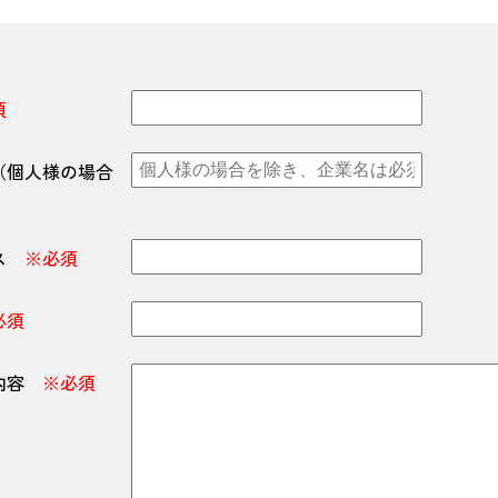
須
（個人様の場合
レス
※必須
必須
せ内容
※必須